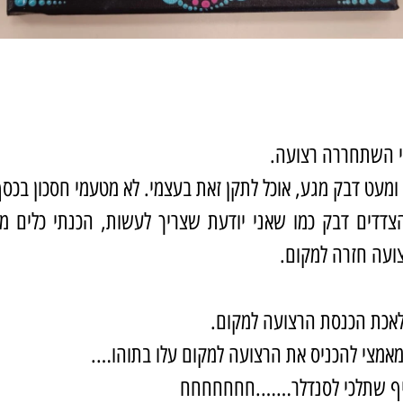
י השתחררה רצועה.
ומעט דבק מגע, אוכל לתקן זאת בעצמי. לא מטעמי חסכון בכסף,
דדים דבק כמו שאני יודעת שצריך לעשות, הכנתי כלים מת
אמצי להכניס את הרצועה למקום עלו בתוהו….
דיף שתלכי לסנדלר…….חחחחחחח