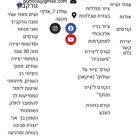
gurtova@gmail.com
גורקביץ
עמוד הבית
ציור מנדלות
שלדג 7, אלפי
נעים מאוד שמי
בעזרת שבלונות
אודות
מנשה
טובה גורקביץ
ציור בדיו
ואני מנחת
קורסים
אלכוהולי
קורסים
למתקדמות
יצירת
וסדנאות יצירה
קשר
מזה 30 שנה
קורס ליצירת
בלוג
בתחומי יצירה
"משרביה"
שונים. מתוך
קורס "ציור על
ניסיוני רב
שולחן" (איקאה)
השנים, פיתחתי
הקורס ל"ציור
שיטות לימוד
מנוקד"
המסייעות לך
להתחבר לחלק
קורס בתורת
האומנותי
הצבע
הטמון בך. אני
יוצרת סביבה
בטוחה ומרגיעה