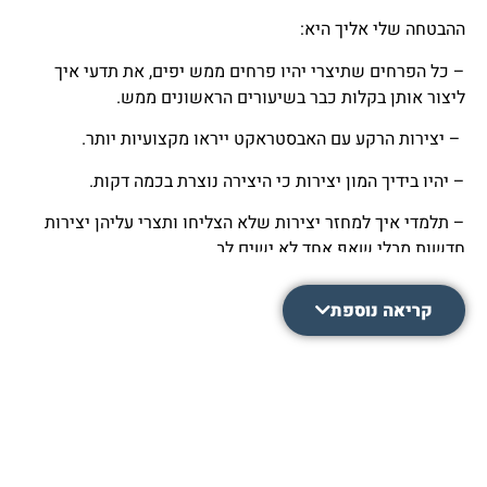
ההבטחה שלי אליך היא:
– כל הפרחים שתיצרי יהיו פרחים ממש יפים, את תדעי איך
ליצור אותן בקלות כבר בשיעורים הראשונים ממש.
– יצירות הרקע עם האבסטראקט ייראו מקצועיות יותר.
– יהיו בידיך המון יצירות כי היצירה נוצרת
בכמה דקות.
– תלמדי איך למחזר יצירות שלא הצליחו ותצרי עליהן יצירות
חדשות מבלי שאף אחד לא ישים לב.
– תוכלי לתת מתנות יקרות ערך רגשי למשפחתך וחברייך. [זה
קריאה נוספת
מה שאני עושה ואין גבול להתפעלות מהן].
– כל מה שאת צריכה ורוצה ליצור יהיה כטבע שני בכפות ידיך.
זו תחושה נהדרת להרגיש שהיצירות נוצרות בקלות ובהנאה.
למה כדאי לך לרכוש את הקורס הזה?