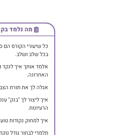
 יצרתי לך כזה.
מה נלמד בקו
כל שיעורי הקורס הם סי
בכל שלב ושלב.
שלמותה במסלול מהיר
אלמד אותך איך לנקד 
האחרונה.
אחד ונשמר אצלך לעד,
אגלה לך את תורת הצבע,
איך ליצור לך "בנק" ע
 את הידע……..
הרעיונות.
הקסם, בשקט מאוחר
איך למחוק נקודות טוע
.
תלמדי לבחור גודל נוקד