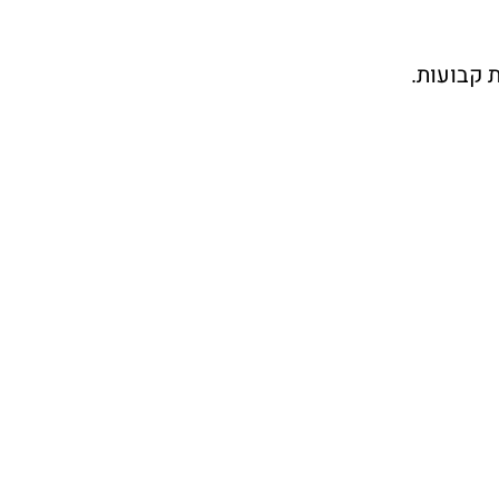
 קבועות.
ת לך.
ום הכי נוח לך…..
 עת שתרצי, ללא עלות.]
בכלל שעות הערב
חמה וצפצוף הציפורים
נוקד הם השאיפה האמיתית