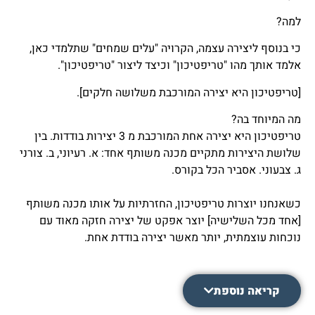
למה?
כי בנוסף ליצירה עצמה, הקרויה "עלים שמחים" שתלמדי כאן,
אלמד אותך מהו "טריפטיכון" וכיצד ליצור "טריפטיכון".
[טריפטיכון היא יצירה המורכבת משלושה חלקים].
מה המיוחד בה?
טריפטיכון היא יצירה אחת המורכבת מ 3 יצירות בודדות. בין
שלושת היצירות מתקיים מכנה משותף אחד: א. רעיוני, ב. צורני
ג. צבעוני. אסביר הכל בקורס.
כשאנחנו יוצרות טריפטיכון, החזרתיות על אותו מכנה משותף
[אחד מכל השלישיה] יוצר אפקט של יצירה חזקה מאוד עם
נוכחות עוצמתית, יותר מאשר יצירה בודדת אחת.
קריאה נוספת
​כאן למטה בגלריה תוכלי לראות כמה סוגי "טריפטיכון".